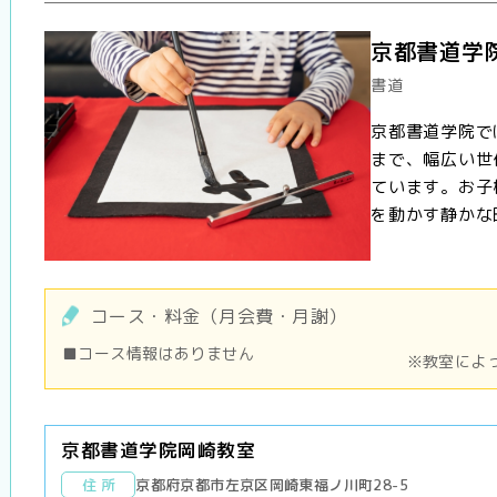
京都書道学
書道
京都書道学院で
まで、幅広い世
ています。お子
を動かす静かな時
コース・料金（月会費・月謝）
■コース情報はありません
※教室によ
京都書道学院岡崎教室
住 所
京都府京都市左京区岡崎東福ノ川町28-5