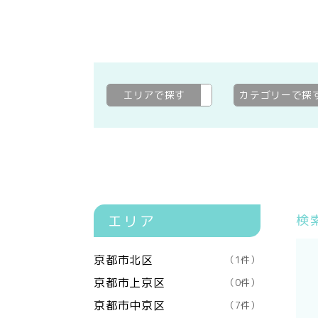
エリアで探す
京都市左京区
変更
カテゴリーで探
エリア
検
京都市北区
（1件）
京都市上京区
（0件）
京都市中京区
（7件）