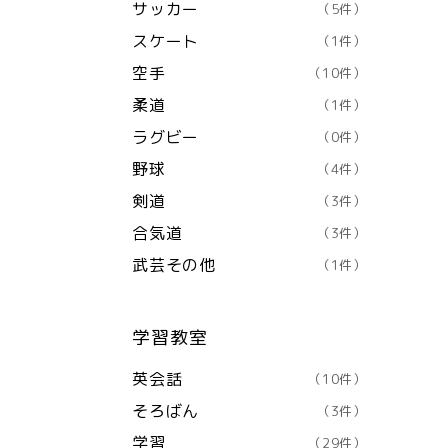
サッカー
（5件）
スケート
（1件）
空手
（10件）
柔道
（1件）
ラグビー
（0件）
野球
（4件）
剣道
（3件）
合気道
（3件）
武芸その他
（1件）
学習教室
英会話
（10件）
そろばん
（3件）
学習
（29件）