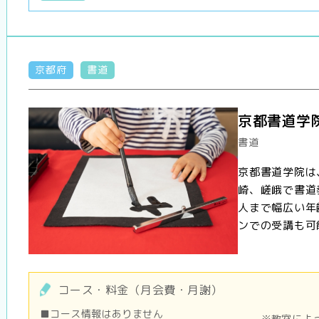
京都府
書道
京都書道学
書道
京都書道学院は
崎、嵯峨で書道
人まで幅広い年
ンでの受講も可能
コース・料金（月会費・月謝）
■コース情報はありません
※教室によ