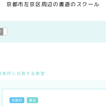
京都市左京区周辺の書道のスクール
す
書道
変更
索条件に合致する教室
京都府
書道