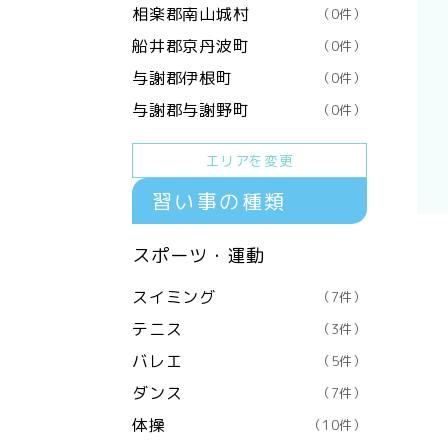
相楽郡南山城村
（0件）
船井郡京丹波町
（0件）
与謝郡伊根町
（0件）
与謝郡与謝野町
（0件）
エリアを変更
習い事の種類
スポーツ・運動
スイミング
（7件）
テニス
（3件）
バレエ
（5件）
ダンス
（7件）
体操
（10件）