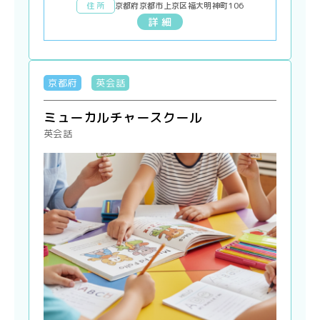
住 所
京都府京都市上京区福大明神町106
詳 細
京都府
英会話
ミューカルチャースクール
英会話