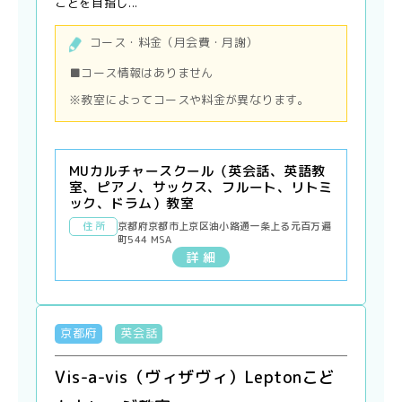
ことを目指し...
コース・料金（月会費・月謝）
■コース情報はありません
※教室によってコースや料金が異なります。
MUカルチャースクール（英会話、英語教
室、ピアノ、サックス、フルート、リトミ
ック、ドラム）教室
住 所
京都府京都市上京区油小路通一条上る元百万遍
町544 MSA
詳 細
京都府
英会話
Vis-a-vis（ヴィザヴィ）Leptonこど