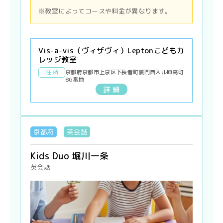
※教室によってコースや料金が異なります。
Vis-a-vis（ヴィザヴィ）Leptonこどもカ
レッジ教室
住 所
京都府京都市上京区下長者町裏門西入ル坤高町
86番地
詳 細
京都府
英会話
Kids Duo 堀川一条
英会話