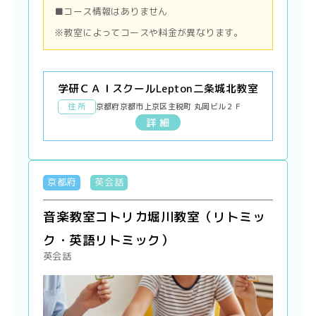
■コース情報はありません
※教室によってコースや料金が異なります。
学研ＣＡＩスクールLepton二条城北教室
住 所
京都府京都市上京区主税町 丸岡ビル２Ｆ
詳 細
京都府
英会話
音楽教室コトリカ堀川教室（リトミッ
ク・英語リトミック）
英会話