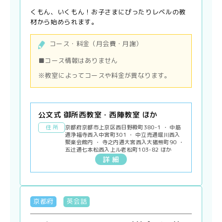
くもん、いくもん！お子さまにぴったりレベルの教
材から始められます。
コース・料金（月会費・月謝）
■コース情報はありません
※教室によってコースや料金が異なります。
公文式 御所西教室・西陣教室 ほか
住 所
京都府京都市上京区西日野殿町380-1 ・ 中筋
通浄福寺西入中宮町301 ・ 中立売通堀川西入
聚楽会館内 ・ 寺之内通大宮西入大猪熊町90 ・
五辻通七本松西入上ル老松町103-82 ほか
詳 細
京都府
英会話