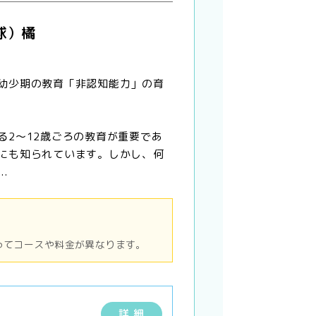
球）橘
幼少期の教育「非認知能力」の育
る2〜12歳ごろの教育が重要であ
にも知られています。しかし、何
.
ってコースや料金が異なります。
詳 細