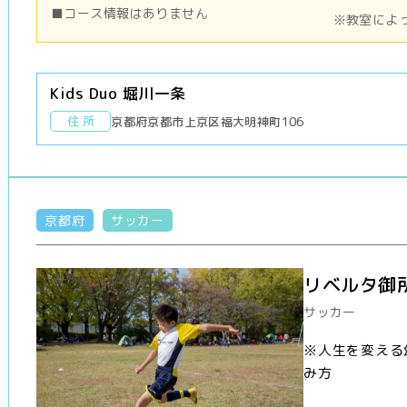
■コース情報はありません
※教室によ
Kids Duo 堀川一条
住 所
京都府京都市上京区福大明神町106
京都府
サッカー
リベルタ御所
サッカー
※人生を変える
み方