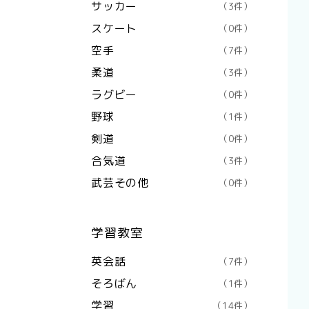
サッカー
（3件）
スケート
（0件）
空手
（7件）
柔道
（3件）
ラグビー
（0件）
野球
（1件）
剣道
（0件）
合気道
（3件）
武芸その他
（0件）
学習教室
英会話
（7件）
そろばん
（1件）
学習
（14件）