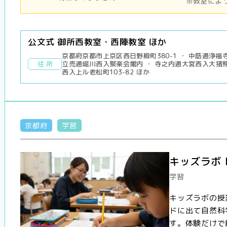
※教室によ
公文式 御所西教室・西陣教室 ほか
京都府京都市上京区西日野殿町380-1 ・ 中筋通浄福寺
住 所
立売通堀川西入聚楽会館内 ・ 寺之内通大宮西入大猪熊
西入上ル老松町103-82 ほか
京都府
学習
キッズラボ 
学習
キッズラボの授
ドに出て自然科
す。体験だけで