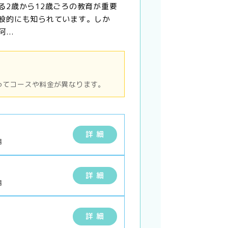
る2歳から12歳ごろの教育が重要
般的にも知られています。しか
...
ってコースや料金が異なります。
詳 細
場
詳 細
場
詳 細