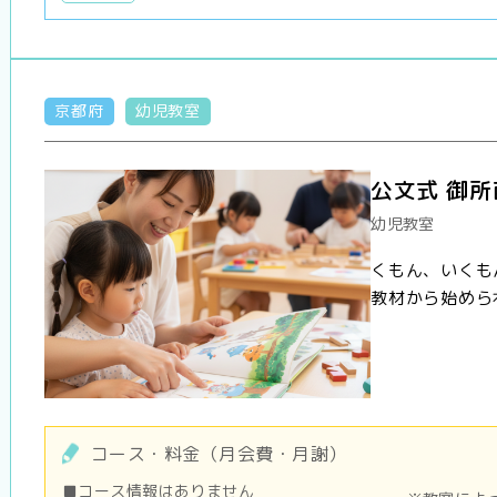
京都府
幼児教室
公文式 御所
幼児教室
くもん、いくも
教材から始めら
コース・料金（月会費・月謝）
■コース情報はありません