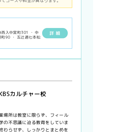
ってコースや料金が異なります。
西入中宮町301 ・ 中
詳 細
町90 ・ 五辻通七本松
KBSカルチャー校
業場所は教室に限らず、フィール
学の不思議に迫る教育をしていま
終わらせず、しっかりとまとめを