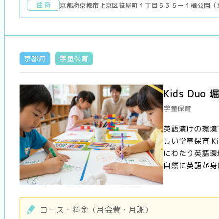
住 所
京都府京都市上京区笹屋町１丁目５３５ー１橘公園（
京都府
学童保育
Kids Duo
学童保育
英語漬けの環境
しい学童保育 K
にわたり英語環
自然に英語が身に
コース・料金（月会費・月謝）