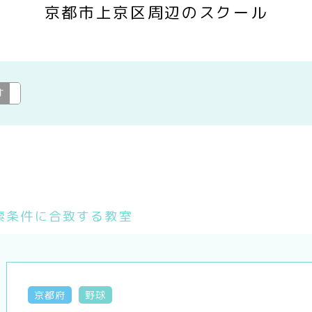
京都市上京区周辺のスクール
す
---
変更
索条件に合致する教室
京都府
野球