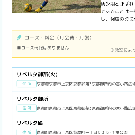
幼少期と呼ばれ
であることは一
し、何歳の時に何
コース・料金（月会費・月謝）
■コース情報はありません
※教室によ
リベルタ御所(火)
住 所
京都府京都市上京区京都御苑3京都御所内の富小路広
リベルタ御所
住 所
京都府京都市上京区京都御苑3京都御所内の富小路広
リベルタ橘
住 所
京都府京都市上京区笹屋町一丁目５３５-１橘公園