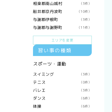
相楽郡南山城村
（3件）
船井郡京丹波町
（10件）
与謝郡伊根町
（3件）
与謝郡与謝野町
（11件）
エリアを変更
習い事の種類
スポーツ・運動
スイミング
（3件）
テニス
（0件）
バレエ
（3件）
ダンス
（6件）
体操
（6件）