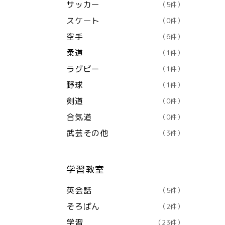
サッカー
（5件）
スケート
（0件）
空手
（6件）
柔道
（1件）
ラグビー
（1件）
野球
（1件）
剣道
（0件）
合気道
（0件）
武芸その他
（3件）
学習教室
英会話
（5件）
そろばん
（2件）
学習
（23件）