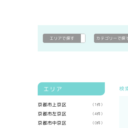
エリアで探す
京都市北区
変更
カテゴリーで探
エリア
検
京都市上京区
（1件）
京都市左京区
（4件）
京都市中京区
（0件）