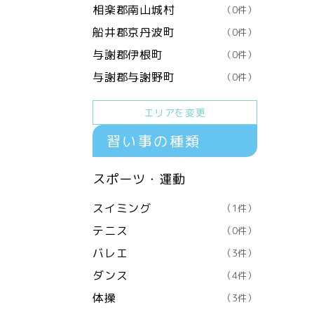
相楽郡南山城村
（0件）
船井郡京丹波町
（0件）
与謝郡伊根町
（0件）
与謝郡与謝野町
（0件）
エリアを変更
習い事の種類
スポーツ・運動
スイミング
（1件）
テニス
（0件）
バレエ
（3件）
ダンス
（4件）
体操
（3件）