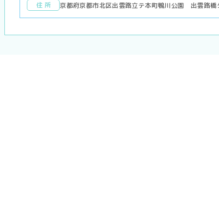
住 所
京都府京都市北区出雲路立テ本町鴨川公園 出雲路橋