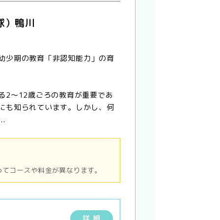
球）鴨川
幼少期の教育「非認知能力」の育
る2〜12歳ごろの教育が重要であ
にも知られています。しかし、何
.
ってコースや料金が異なります。
詳 細