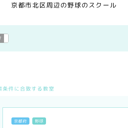
京都市北区周辺の野球のスクール
す
野球
変更
索条件に合致する教室
京都府
野球