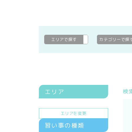
エリアで探す
---
変更
カテゴリーで探
エリア
検
エリアを変更
習い事の種類