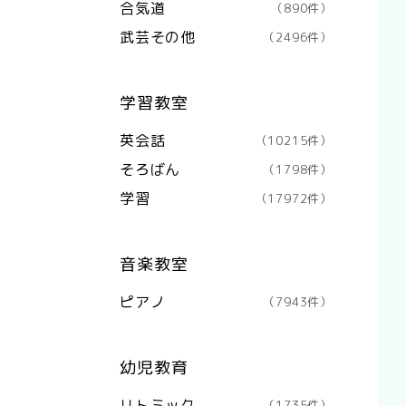
合気道
（890件）
武芸その他
（2496件）
学習教室
英会話
（10215件）
そろばん
（1798件）
学習
（17972件）
音楽教室
ピアノ
（7943件）
幼児教育
リトミック
（1735件）