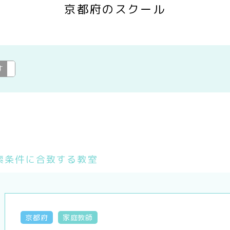
京都府のスクール
す
家庭教師
変更
索条件に合致する教室
京都府
家庭教師