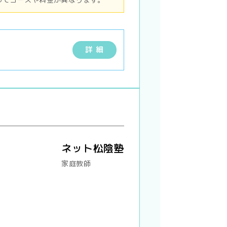
詳 細
ネット松陰塾
家庭教師