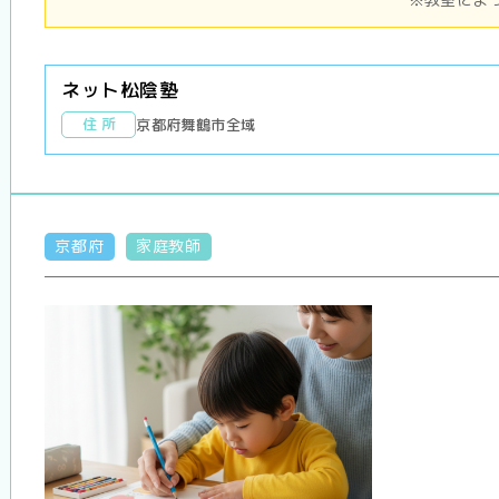
ネット松陰塾
住 所
京都府舞鶴市全域
京都府
家庭教師