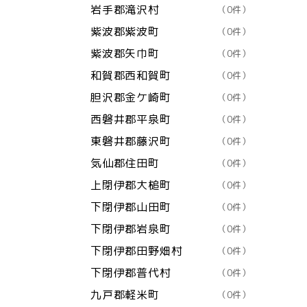
岩手郡滝沢村
（0件）
紫波郡紫波町
（0件）
紫波郡矢巾町
（0件）
和賀郡西和賀町
（0件）
胆沢郡金ケ崎町
（0件）
西磐井郡平泉町
（0件）
東磐井郡藤沢町
（0件）
気仙郡住田町
（0件）
上閉伊郡大槌町
（0件）
下閉伊郡山田町
（0件）
下閉伊郡岩泉町
（0件）
下閉伊郡田野畑村
（0件）
下閉伊郡普代村
（0件）
九戸郡軽米町
（0件）