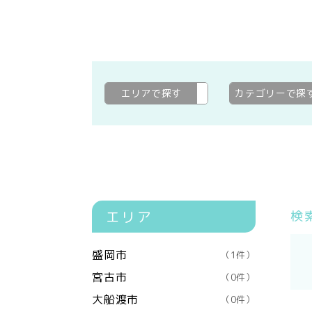
エリアで探す
二戸郡一戸町
変更
カテゴリーで探
エリア
検
盛岡市
（1件）
宮古市
（0件）
大船渡市
（0件）