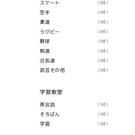
スケート
（0件）
空手
（0件）
柔道
（0件）
ラグビー
（0件）
野球
（0件）
剣道
（0件）
合気道
（0件）
武芸その他
（0件）
学習教室
英会話
（1件）
そろばん
（0件）
学習
（0件）