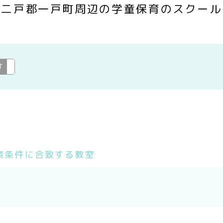
二戸郡一戸町周辺の学童保育のスクール
す
学童保育
変更
索条件に合致する教室