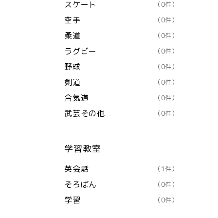
スケート
（0件）
空手
（0件）
柔道
（0件）
ラグビー
（0件）
野球
（0件）
剣道
（0件）
合気道
（0件）
武芸その他
（0件）
学習教室
英会話
（1件）
そろばん
（0件）
学習
（0件）