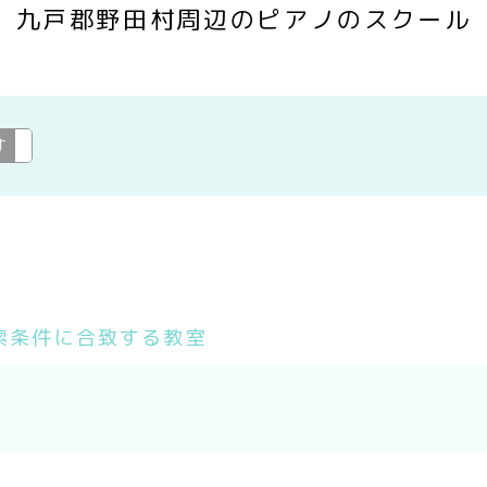
九戸郡野田村周辺のピアノのスクール
す
ピアノ
変更
索条件に合致する教室