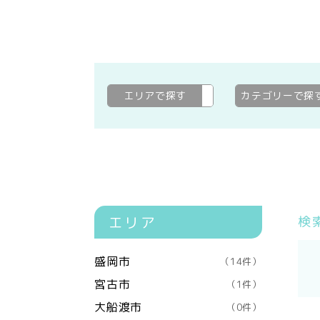
エリアで探す
九戸郡野田村
変更
カテゴリーで探
エリア
検
盛岡市
（14件）
宮古市
（1件）
大船渡市
（0件）