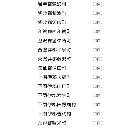
岩手郡滝沢村
（0件）
紫波郡紫波町
（0件）
紫波郡矢巾町
（0件）
和賀郡西和賀町
（0件）
胆沢郡金ケ崎町
（0件）
西磐井郡平泉町
（0件）
東磐井郡藤沢町
（0件）
気仙郡住田町
（0件）
上閉伊郡大槌町
（0件）
下閉伊郡山田町
（0件）
下閉伊郡岩泉町
（0件）
下閉伊郡田野畑村
（0件）
下閉伊郡普代村
（0件）
九戸郡軽米町
（1件）