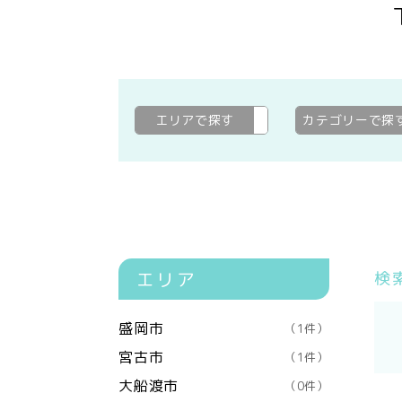
エリアで探す
下閉伊郡山田町
変更
カテゴリーで探
エリア
検
盛岡市
（1件）
宮古市
（1件）
大船渡市
（0件）