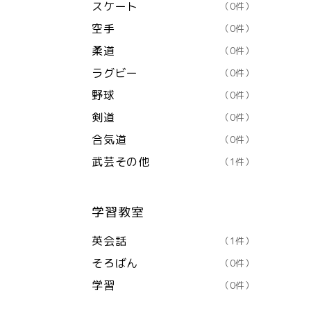
スケート
（0件）
空手
（0件）
柔道
（0件）
ラグビー
（0件）
野球
（0件）
剣道
（0件）
合気道
（0件）
武芸その他
（1件）
学習教室
英会話
（1件）
そろばん
（0件）
学習
（0件）