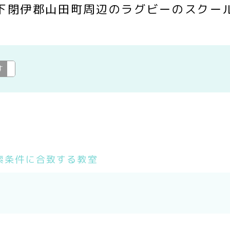
下閉伊郡山田町周辺のラグビーのスクー
す
ラグビー
変更
索条件に合致する教室