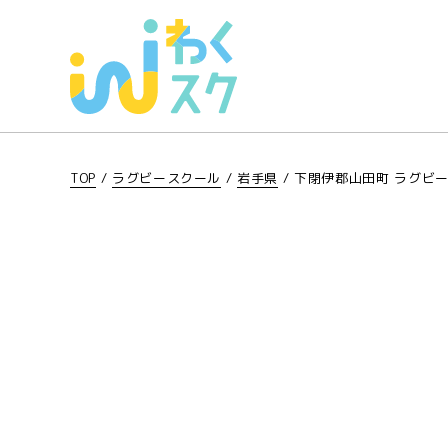
TOP
/
ラグビースクール
/
岩手県
/
下閉伊郡山田町 ラグビ