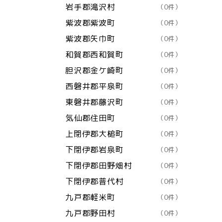
岩手郡滝沢村
（0件）
紫波郡紫波町
（0件）
紫波郡矢巾町
（0件）
和賀郡西和賀町
（0件）
胆沢郡金ケ崎町
（0件）
西磐井郡平泉町
（0件）
東磐井郡藤沢町
（0件）
気仙郡住田町
（0件）
上閉伊郡大槌町
（0件）
下閉伊郡岩泉町
（0件）
下閉伊郡田野畑村
（0件）
下閉伊郡普代村
（0件）
九戸郡軽米町
（0件）
九戸郡野田村
（0件）