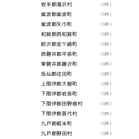
岩手郡滝沢村
（0件）
紫波郡紫波町
（0件）
紫波郡矢巾町
（0件）
和賀郡西和賀町
（0件）
胆沢郡金ケ崎町
（0件）
西磐井郡平泉町
（0件）
東磐井郡藤沢町
（0件）
気仙郡住田町
（0件）
上閉伊郡大槌町
（0件）
下閉伊郡岩泉町
（0件）
下閉伊郡田野畑村
（0件）
下閉伊郡普代村
（0件）
九戸郡軽米町
（0件）
九戸郡野田村
（0件）