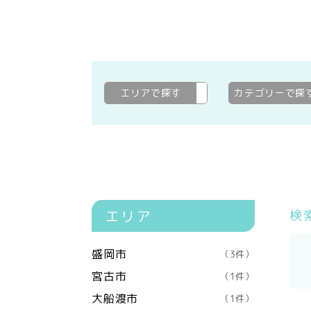
エリアで探す
下閉伊郡山田町
変更
カテゴリーで探
エリア
検
盛岡市
（3件）
宮古市
（1件）
大船渡市
（1件）