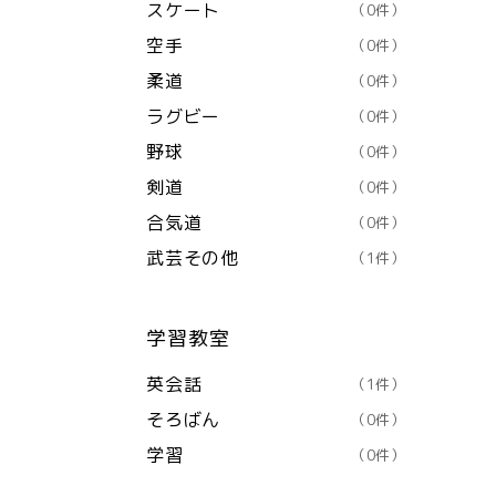
スケート
（0件）
空手
（0件）
柔道
（0件）
ラグビー
（0件）
野球
（0件）
剣道
（0件）
合気道
（0件）
武芸その他
（1件）
学習教室
英会話
（1件）
そろばん
（0件）
学習
（0件）