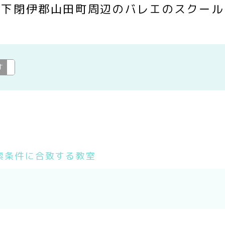
下閉伊郡山田町周辺のバレエのスクール
す
バレエ
変更
索条件に合致する教室