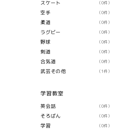
スケート
（0件）
空手
（0件）
柔道
（0件）
ラグビー
（0件）
野球
（0件）
剣道
（0件）
合気道
（0件）
武芸その他
（1件）
学習教室
英会話
（0件）
そろばん
（0件）
学習
（0件）