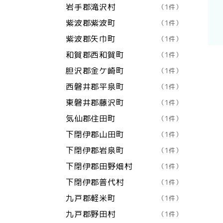
岩手郡滝沢村
（1件）
紫波郡紫波町
（1件）
紫波郡矢巾町
（1件）
和賀郡西和賀町
（1件）
胆沢郡金ケ崎町
（1件）
西磐井郡平泉町
（1件）
東磐井郡藤沢町
（1件）
気仙郡住田町
（1件）
下閉伊郡山田町
（1件）
下閉伊郡岩泉町
（1件）
下閉伊郡田野畑村
（1件）
下閉伊郡普代村
（1件）
九戸郡軽米町
（1件）
九戸郡野田村
（1件）