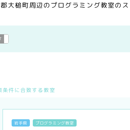
伊郡大槌町周辺のプログラミング教室のス
す
プログラミング教室
変更
索条件に合致する教室
岩手県
プログラミング教室