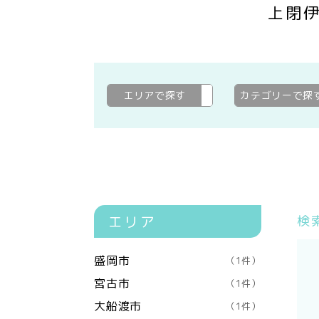
上閉
エリアで探す
上閉伊郡大槌町
変更
カテゴリーで探
エリア
検
盛岡市
（1件）
宮古市
（1件）
大船渡市
（1件）