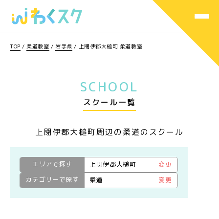
TOP
/
柔道教室
/
岩手県
/
上閉伊郡大槌町 柔道教室
SCHOOL
スクール一覧
上閉伊郡大槌町周辺の柔道のスクール
エリアで探す
上閉伊郡大槌町
変更
カテゴリーで探す
柔道
変更