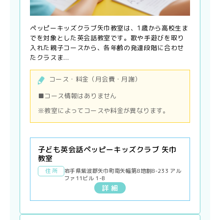
ペッピーキッズクラブ矢巾教室は、1歳から高校生ま
でを対象とした英会話教室です。歌や手遊びを取り
入れた親子コースから、各年齢の発達段階に合わせ
たクラスま...
コース・料金（月会費・月謝）
■コース情報はありません
※教室によってコースや料金が異なります。
子ども英会話ペッピーキッズクラブ 矢巾
教室
住 所
岩手県紫波郡矢巾町南矢幅第8地割8-233 アル
ファ11ビル 1-B
詳 細