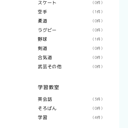
スケート
（0件）
空手
（1件）
柔道
（0件）
ラグビー
（0件）
野球
（1件）
剣道
（0件）
合気道
（0件）
武芸その他
（0件）
学習教室
英会話
（3件）
そろばん
（0件）
学習
（4件）