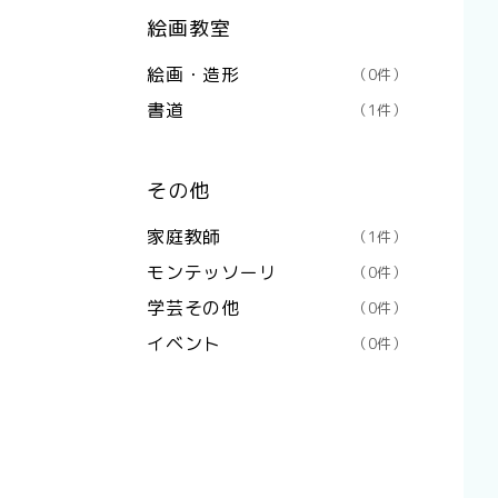
絵画教室
絵画・造形
（0件）
書道
（1件）
その他
家庭教師
（1件）
モンテッソーリ
（0件）
学芸その他
（0件）
イベント
（0件）