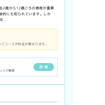
る2歳から12歳ごろの教育が重要
般的にも知られています。しか
...
ってコースや料金が異なります。
詳 細
レッジ紫波