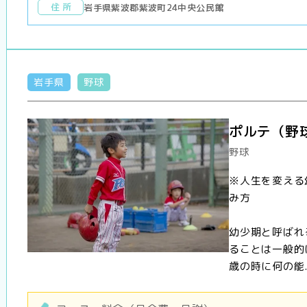
住 所
岩手県紫波郡紫波町24中央公民館
岩手県
野球
ポルテ（野
野球
※人生を変える
み方
幼少期と呼ばれ
ることは一般的
歳の時に何の能..