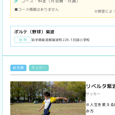
コース・料金（月会費・月謝）
■コース情報はありません
※教室によ
ポルテ（野球）紫波
住 所
岩手県紫波郡紫波町228-1日詰小学校
岩手県
サッカー
リベルタ紫
サッカー
※人生を変える
み方