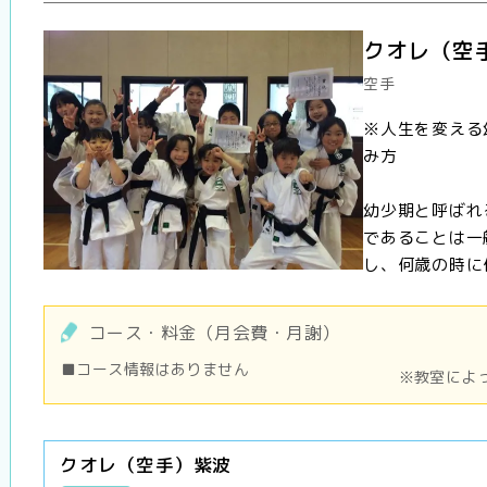
クオレ（空
空手
※人生を変える
み方
幼少期と呼ばれ
であることは一
し、何歳の時に何
コース・料金（月会費・月謝）
■コース情報はありません
※教室によ
クオレ（空手）紫波