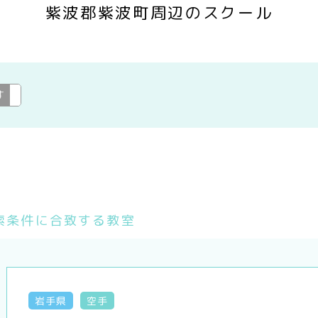
紫波郡紫波町周辺のスクール
す
---
変更
索条件に合致する教室
岩手県
空手