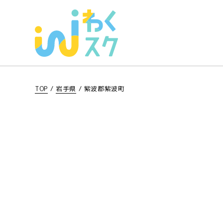
TOP
/
岩手県
/
紫波郡紫波町