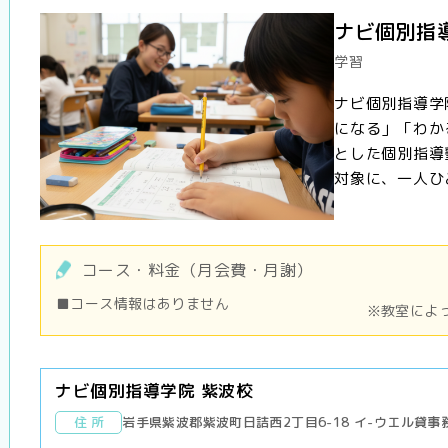
ナビ個別指
学習
ナビ個別指導学
になる」「わか
とした個別指導
対象に、一人ひと
コース・料金（月会費・月謝）
■コース情報はありません
※教室によ
ナビ個別指導学院 紫波校
住 所
岩手県紫波郡紫波町日詰西2丁目6-18 イ-ウエル貸事務所