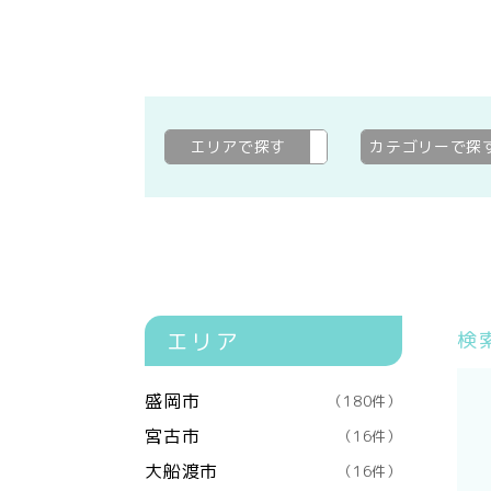
エリアで探す
紫波郡紫波町
変更
カテゴリーで探
エリア
検
盛岡市
（180件）
宮古市
（16件）
大船渡市
（16件）