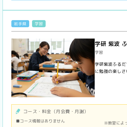
岩手県
学習
学研 紫波 
学習
学研紫波ふるだ
に勉強の楽しさ
コース・料金（月会費・月謝）
■コース情報はありません
※教室によ