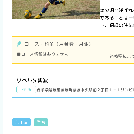
幼少期と呼ばれ
であることは一
し、何歳の時に何
コース・料金（月会費・月謝）
■コース情報はありません
※教室によ
リベルタ紫波
住 所
岩手県紫波郡紫波町紫波中央駅前２丁目１－１サンビ
岩手県
学習