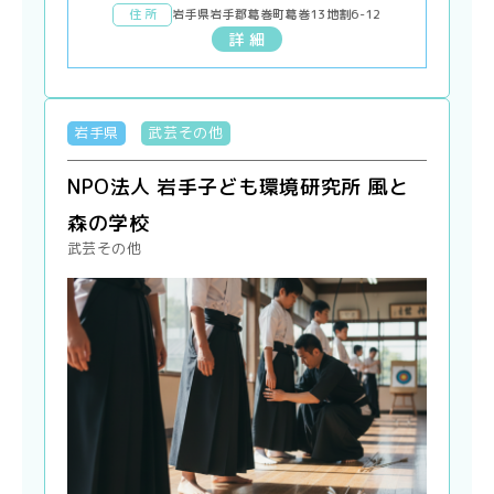
住 所
岩手県岩手郡葛巻町葛巻13地割6-12
詳 細
岩手県
武芸その他
NPO法人 岩手子ども環境研究所 風と
森の学校
武芸その他