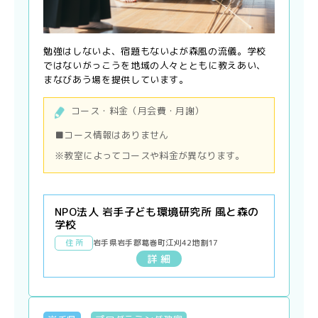
勉強はしないよ、宿題もないよが森風の流儀。学校
ではないがっこうを地域の人々とともに教えあい、
まなびあう場を提供しています。
コース・料金（月会費・月謝）
■コース情報はありません
※教室によってコースや料金が異なります。
NPO法人 岩手子ども環境研究所 風と森の
学校
住 所
岩手県岩手郡葛巻町江刈42地割17
詳 細