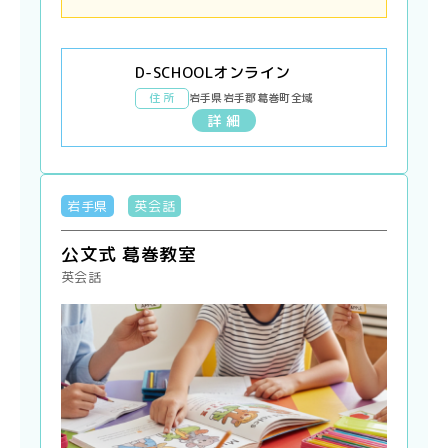
D-SCHOOLオンライン
住 所
岩手県岩手郡葛巻町全域
詳 細
岩手県
英会話
公文式 葛巻教室
英会話