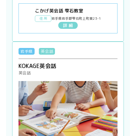
こかげ英会話 雫石教室
住 所
岩手県岩手郡雫石町上町東23-1
詳 細
岩手県
英会話
KOKAGE英会話
英会話