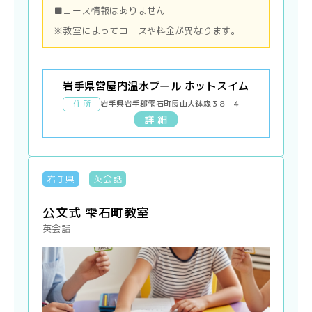
■コース情報はありません
※教室によってコースや料金が異なります。
岩手県営屋内温水プール ホットスイム
住 所
岩手県岩手郡雫石町長山大鉢森３８−４
詳 細
岩手県
英会話
公文式 雫石町教室
英会話