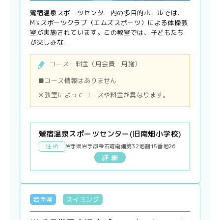
鶯宿温泉スポーツセンター内の多目的ホールでは、
M'sスポーツクラブ（エムズスポーツ）による体操教
室が実施されています。この教室では、子どもたち
が楽しみな...
コース・料金（月会費・月謝）
■コース情報はありません
※教室によってコースや料金が異なります。
鶯宿温泉スポーツセンター(旧南畑小学校)
住 所
岩手県岩手郡雫石町南畑第32地割15番地26
詳 細
岩手県
スイミング