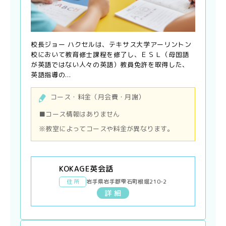
校長ジョー ハクセルは、テキサス大学アーリントン
校において教育修士課程を修了し、ＥＳＬ（母国語
が英語ではない人々の英語）教員免許を取得した、
英語指導の...
コース・料金（月会費・月謝）
■コース情報はありません
※教室によってコースや料金が異なります。
KOKAGE英会話
住 所
岩手県岩手郡雫石町根堀210-2
詳 細