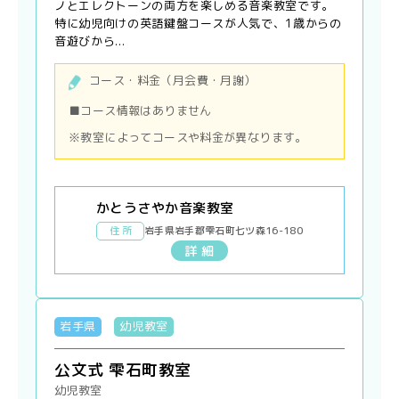
ノとエレクトーンの両方を楽しめる音楽教室です。
特に幼児向けの英語鍵盤コースが人気で、1歳からの
音遊びから...
コース・料金（月会費・月謝）
■コース情報はありません
※教室によってコースや料金が異なります。
かとうさやか音楽教室
住 所
岩手県岩手郡雫石町七ツ森16-180
詳 細
岩手県
幼児教室
公文式 雫石町教室
幼児教室