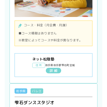
コース・料金（月会費・月謝）
■コース情報はありません
※教室によってコースや料金が異なります。
ネット松陰塾
住 所
岩手県岩手郡雫石町全域
詳 細
岩手県
バレエ
雫石ダンススタジオ