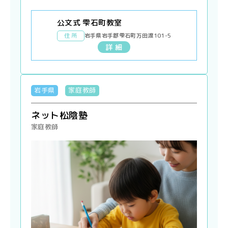
公文式 雫石町教室
住 所
岩手県岩手郡雫石町万田渡101-5
詳 細
岩手県
家庭教師
ネット松陰塾
家庭教師