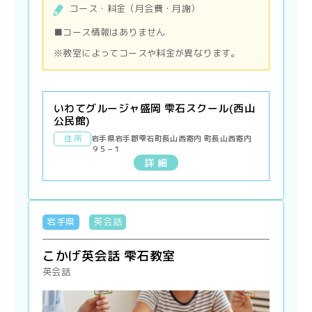
コース・料金（月会費・月謝）
■コース情報はありません
※教室によってコースや料金が異なります。
いわてグルージャ盛岡 雫石スクール(西山
公民館)
住 所
岩手県岩手郡雫石町長山西寄内 町長山西寄内
９５−１
詳 細
岩手県
英会話
こかげ英会話 雫石教室
英会話