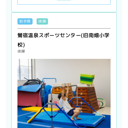
岩手県
体操
鶯宿温泉スポーツセンター(旧南畑小学
校)
体操