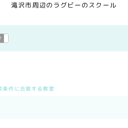
滝沢市周辺のラグビーのスクール
す
ラグビー
変更
索条件に合致する教室