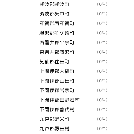
紫波郡紫波町
（0件）
紫波郡矢巾町
（0件）
和賀郡西和賀町
（0件）
胆沢郡金ケ崎町
（0件）
西磐井郡平泉町
（0件）
東磐井郡藤沢町
（0件）
気仙郡住田町
（0件）
上閉伊郡大槌町
（0件）
下閉伊郡山田町
（0件）
下閉伊郡岩泉町
（0件）
下閉伊郡田野畑村
（0件）
下閉伊郡普代村
（0件）
九戸郡軽米町
（0件）
九戸郡野田村
（0件）