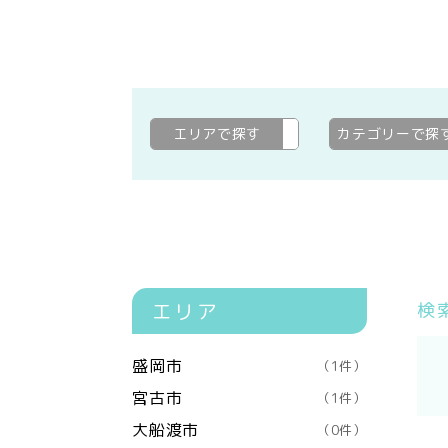
エリアで探す
滝沢市
変更
カテゴリーで探
エリア
検
盛岡市
（1件）
宮古市
（1件）
大船渡市
（0件）