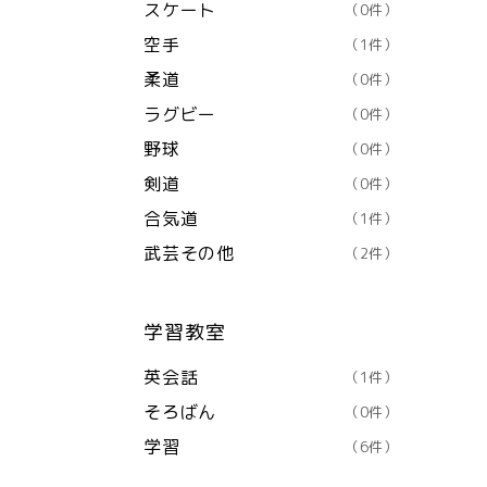
スケート
（0件）
空手
（1件）
柔道
（0件）
ラグビー
（0件）
野球
（0件）
剣道
（0件）
合気道
（1件）
武芸その他
（2件）
学習教室
英会話
（1件）
そろばん
（0件）
学習
（6件）