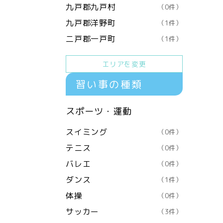
九戸郡九戸村
（0件）
九戸郡洋野町
（1件）
二戸郡一戸町
（1件）
エリアを変更
習い事の種類
スポーツ・運動
スイミング
（0件）
テニス
（0件）
バレエ
（0件）
ダンス
（1件）
体操
（0件）
サッカー
（3件）