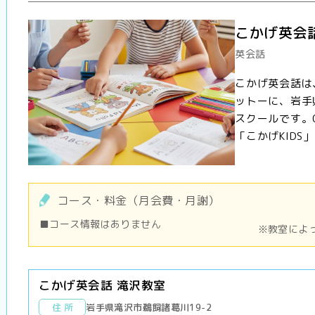
こかげ英会
英会話
こかげ英会話は
ットーに、岩手
スクールです。
「こかげKIDS」コ
コース・料金（月会費・月謝）
■コース情報はありません
※教室によ
こかげ英会話 滝沢教室
住 所
岩手県滝沢市鵜飼諸葛川19-2