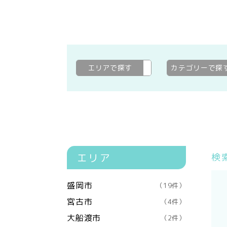
エリアで探す
滝沢市
変更
カテゴリーで探
エリア
検
盛岡市
（19件）
宮古市
（4件）
大船渡市
（2件）