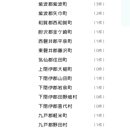
紫波郡紫波町
（3件）
紫波郡矢巾町
（2件）
和賀郡西和賀町
（1件）
胆沢郡金ケ崎町
（1件）
西磐井郡平泉町
（1件）
東磐井郡藤沢町
（0件）
気仙郡住田町
（1件）
上閉伊郡大槌町
（0件）
下閉伊郡山田町
（1件）
下閉伊郡岩泉町
（1件）
下閉伊郡田野畑村
（0件）
下閉伊郡普代村
（0件）
九戸郡軽米町
（1件）
九戸郡野田村
（1件）