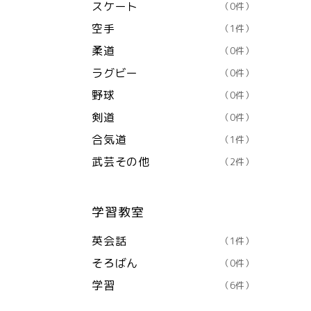
スケート
（0件）
空手
（1件）
柔道
（0件）
ラグビー
（0件）
野球
（0件）
剣道
（0件）
合気道
（1件）
武芸その他
（2件）
学習教室
英会話
（1件）
そろばん
（0件）
学習
（6件）