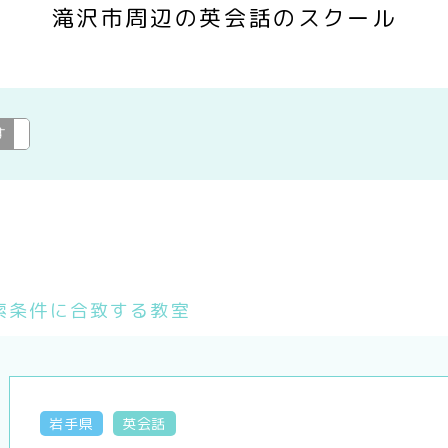
滝沢市周辺の英会話のスクール
す
英会話
変更
索条件に合致する教室
岩手県
英会話