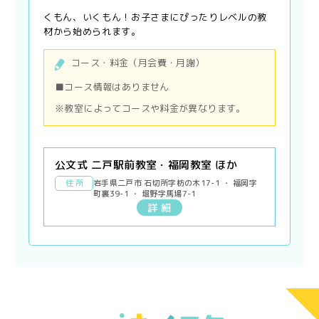
くもん、いくもん！お子さまにぴったりレベルの教
材から始められます。
コース・料金（月会費・月謝）
■コース情報はありません
※教室によってコースや料金が異なります。
公文式 二戸駅前教室・福岡教室 ほか
住 所
岩手県二戸市 石切所字枋の木17-1 ・ 福岡字
町裏39-1 ・ 堀野字馬場7-1
詳 細