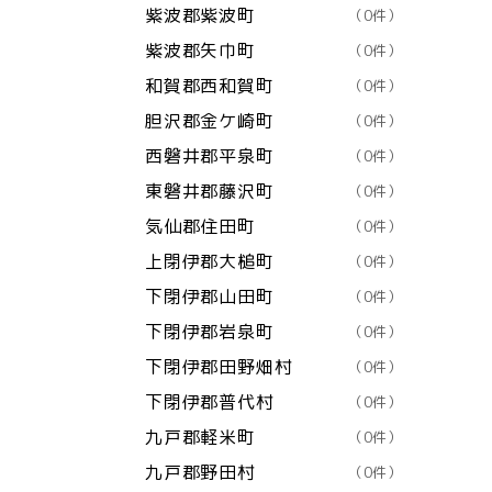
紫波郡紫波町
（0件）
紫波郡矢巾町
（0件）
和賀郡西和賀町
（0件）
胆沢郡金ケ崎町
（0件）
西磐井郡平泉町
（0件）
東磐井郡藤沢町
（0件）
気仙郡住田町
（0件）
上閉伊郡大槌町
（0件）
下閉伊郡山田町
（0件）
下閉伊郡岩泉町
（0件）
下閉伊郡田野畑村
（0件）
下閉伊郡普代村
（0件）
九戸郡軽米町
（0件）
九戸郡野田村
（0件）