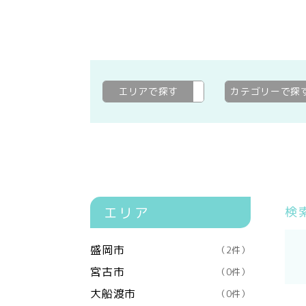
エリアで探す
陸前高田市
変更
カテゴリーで探
エリア
検
盛岡市
（2件）
宮古市
（0件）
大船渡市
（0件）