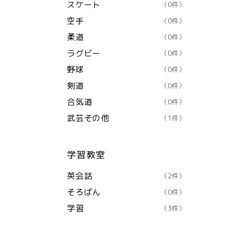
スケート
（0件）
空手
（0件）
柔道
（0件）
ラグビー
（0件）
野球
（0件）
剣道
（0件）
合気道
（0件）
武芸その他
（1件）
学習教室
英会話
（2件）
そろばん
（0件）
学習
（3件）