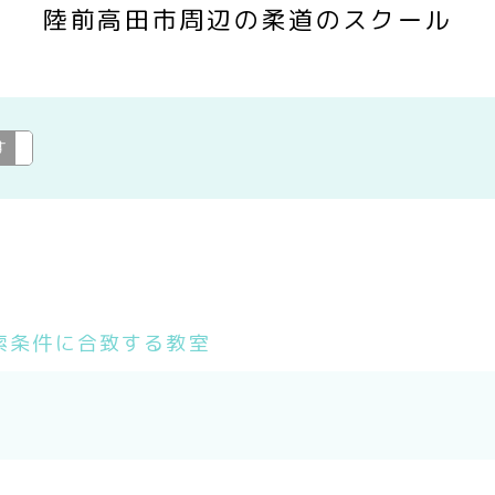
陸前高田市周辺の柔道のスクール
す
柔道
変更
索条件に合致する教室