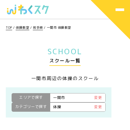
TOP
/
体操教室
/
岩手県
/
一関市 体操教室
SCHOOL
スクール一覧
一関市周辺の体操のスクール
エリアで探す
一関市
変更
カテゴリーで探す
体操
変更