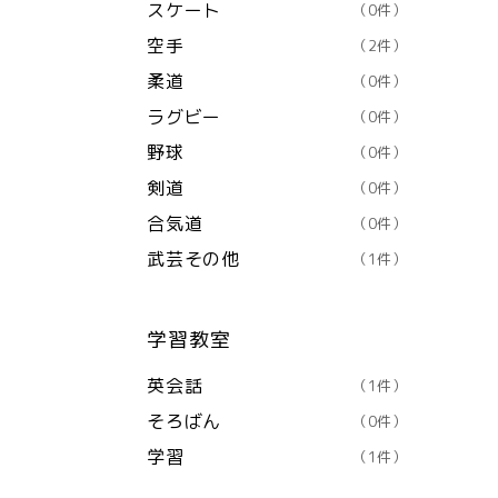
スケート
（0件）
空手
（2件）
柔道
（0件）
ラグビー
（0件）
野球
（0件）
剣道
（0件）
合気道
（0件）
武芸その他
（1件）
学習教室
英会話
（1件）
そろばん
（0件）
学習
（1件）