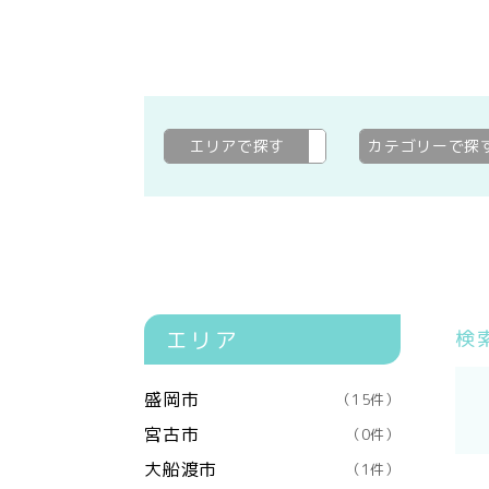
エリアで探す
久慈市
変更
カテゴリーで探
エリア
検
盛岡市
（15件）
宮古市
（0件）
大船渡市
（1件）