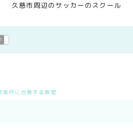
久慈市周辺のサッカーのスクール
す
サッカー
変更
索条件に合致する教室