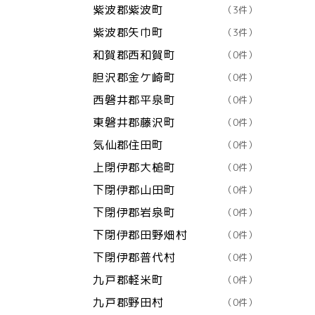
紫波郡紫波町
（3件）
紫波郡矢巾町
（3件）
和賀郡西和賀町
（0件）
胆沢郡金ケ崎町
（0件）
西磐井郡平泉町
（0件）
東磐井郡藤沢町
（0件）
気仙郡住田町
（0件）
上閉伊郡大槌町
（0件）
下閉伊郡山田町
（0件）
下閉伊郡岩泉町
（0件）
下閉伊郡田野畑村
（0件）
下閉伊郡普代村
（0件）
九戸郡軽米町
（0件）
九戸郡野田村
（0件）