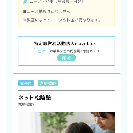
コース・料金（月会費・月謝）
■コース情報はありません
※教室によってコースや料金が異なります。
特定非営利活動法人mazel.be
住 所
岩手県久慈市門前第3地割152-1
詳 細
岩手県
家庭教師
ネット松陰塾
家庭教師