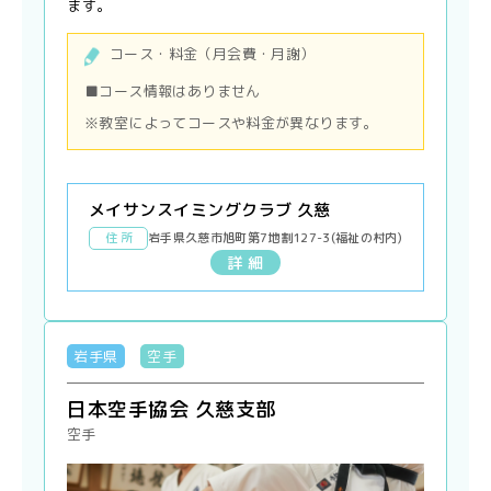
ます。
コース・料金（月会費・月謝）
■コース情報はありません
※教室によってコースや料金が異なります。
メイサンスイミングクラブ 久慈
住 所
岩手県久慈市旭町第7地割127-3(福祉の村内)
詳 細
岩手県
空手
日本空手協会 久慈支部
空手