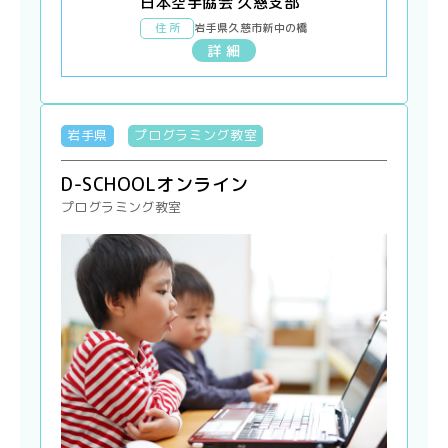
日本空手協会 久慈支部
住 所
岩手県久慈市新中の橋
詳 細
岩手県
プログラミング教室
D-SCHOOLオンライン
プログラミング教室