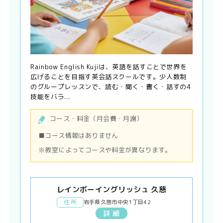
Rainbow English Kujiは、英語を話すことで世界を
広げることを目指す英会話スクールです。少人数制
のグループレッスンで、読む・聞く・書く・話すの4
技能をバラ...
コース・料金（月会費・月謝）
■コース情報はありません
※教室によってコースや料金が異なります。
レインボーイングリッシュ 久慈
住 所
岩手県久慈市中央1丁目42
詳 細