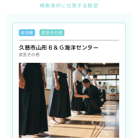
検索条件に合致する教室
岩手県
武芸その他
久慈市山形Ｂ＆Ｇ海洋センター
武芸その他