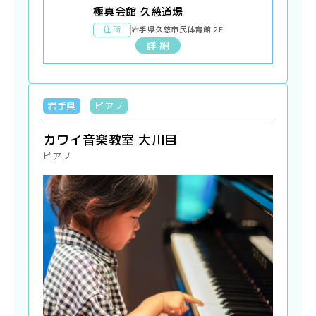
極真会館 久慈道場
住 所
岩手県久慈市民体育館 2F
詳 細
岩手県
ピアノ
カワイ音楽教室 大川目
ピアノ