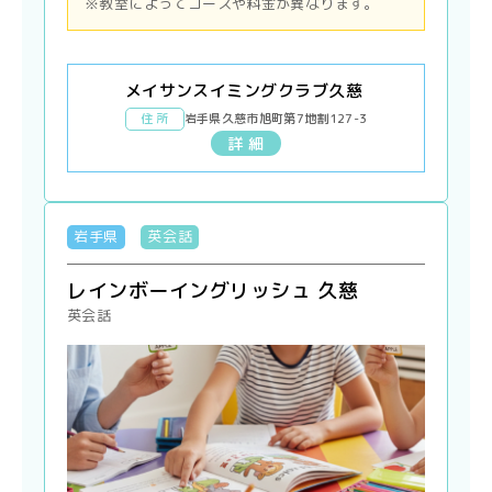
※教室によってコースや料金が異なります。
メイサンスイミングクラブ久慈
住 所
岩手県久慈市旭町第7地割127-3
詳 細
岩手県
英会話
レインボーイングリッシュ 久慈
英会話