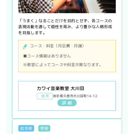
「うまく」なることだけを目的とせず、各コースの
表現活動を通して個性を育み、より豊かな人格形成
を目指します。
コース・料金（月会費・月謝）
■コース情報はありません
※教室によってコースや料金が異なります。
カワイ音楽教室 大川目
住 所
岩手県久慈市大川目町14-12
詳 細
岩手県
学習