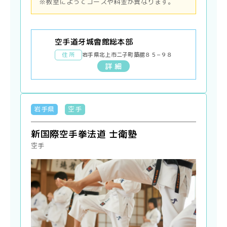
※教室によってコースや料金が異なります。
空手道牙城會館総本部
住 所
岩手県北上市二子町築舘８５−９８
詳 細
岩手県
空手
新国際空手拳法道 士衛塾
空手