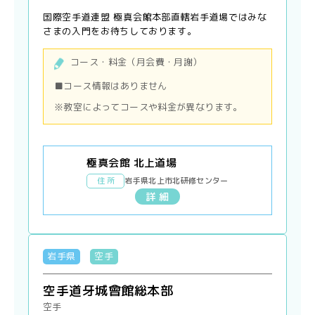
国際空手道連盟 極真会館本部直轄岩手道場ではみな
さまの入門をお待ちしております。
コース・料金（月会費・月謝）
■コース情報はありません
※教室によってコースや料金が異なります。
極真会館 北上道場
住 所
岩手県北上市北研修センター
詳 細
岩手県
空手
空手道牙城會館総本部
空手