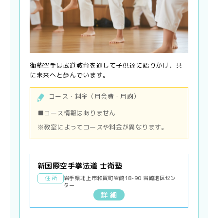
衛塾空手は武道教育を通して子供達に語りかけ、共
に未来へと歩んでいます。
コース・料金（月会費・月謝）
■コース情報はありません
※教室によってコースや料金が異なります。
新国際空手拳法道 士衛塾
住 所
岩手県北上市和賀町岩崎18-90 岩崎地区セン
ター
詳 細