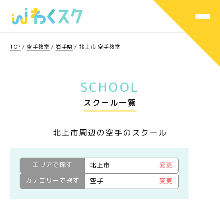
TOP
/
空手教室
/
岩手県
/
北上市 空手教室
SCHOOL
スクール一覧
北上市周辺の空手のスクール
エリアで探す
北上市
変更
カテゴリーで探す
空手
変更