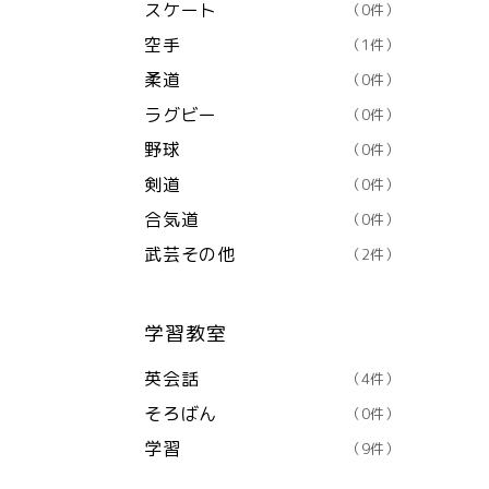
スケート
（0件）
空手
（1件）
柔道
（0件）
ラグビー
（0件）
野球
（0件）
剣道
（0件）
合気道
（0件）
武芸その他
（2件）
学習教室
英会話
（4件）
そろばん
（0件）
学習
（9件）