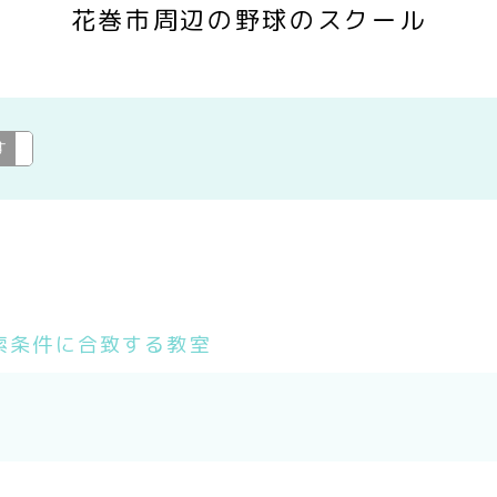
花巻市周辺の野球のスクール
す
野球
変更
索条件に合致する教室