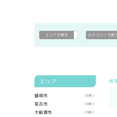
エリアで探す
花巻市
変更
カテゴリーで探
エリア
検
盛岡市
（4件）
宮古市
（0件）
大船渡市
（0件）