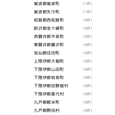
紫波郡紫波町
（1件）
紫波郡矢巾町
（1件）
和賀郡西和賀町
（0件）
胆沢郡金ケ崎町
（0件）
西磐井郡平泉町
（0件）
東磐井郡藤沢町
（0件）
気仙郡住田町
（0件）
上閉伊郡大槌町
（0件）
下閉伊郡山田町
（0件）
下閉伊郡岩泉町
（0件）
下閉伊郡田野畑村
（0件）
下閉伊郡普代村
（0件）
九戸郡軽米町
（0件）
九戸郡野田村
（0件）