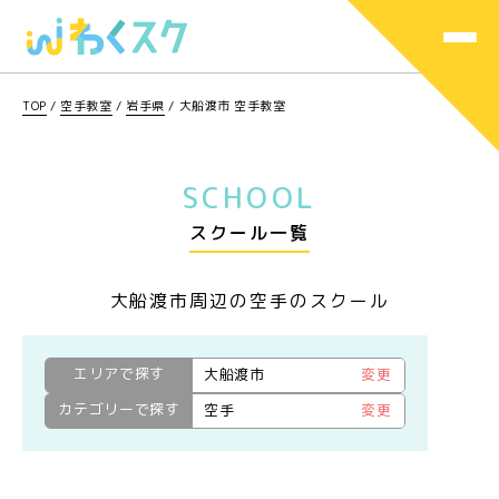
TOP
/
空手教室
/
岩手県
/
大船渡市 空手教室
SCHOOL
スクール一覧
大船渡市周辺の空手のスクール
エリアで探す
大船渡市
変更
カテゴリーで探す
空手
変更