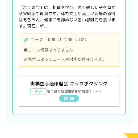
「たくま会」は、礼儀を学び、強く優しい子を育て
る実戦空手道場です。体力向上や美しい姿勢の習得
はもちろん、何事にも諦めない強い忍耐力を養いま
す。現在、新...
コース・料金（月会費・月謝）
■コース情報はありません
※教室によってコースや料金が異なります。
実戦空手道琢磨会 キックボクシング
住 所
岩手県大船渡市猪川町前田１１−１
詳 細