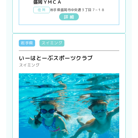
盛岡ＹＭＣＡ
住 所
岩手県盛岡市中央通３丁目７−１８
詳 細
岩手県
スイミング
いーはとーぶスポーツクラブ
スイミング