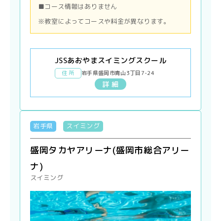
■コース情報はありません
※教室によってコースや料金が異なります。
JSSあおやまスイミングスクール
住 所
岩手県盛岡市青山3丁目7-24
詳 細
岩手県
スイミング
盛岡タカヤアリーナ(盛岡市総合アリー
ナ)
スイミング