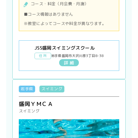
コース・料金（月会費・月謝）
■コース情報はありません
※教室によってコースや料金が異なります。
JSS盛岡スイミングスクール
住 所
岩手県盛岡市大沢川原3丁目8-38
詳 細
岩手県
スイミング
盛岡ＹＭＣＡ
スイミング