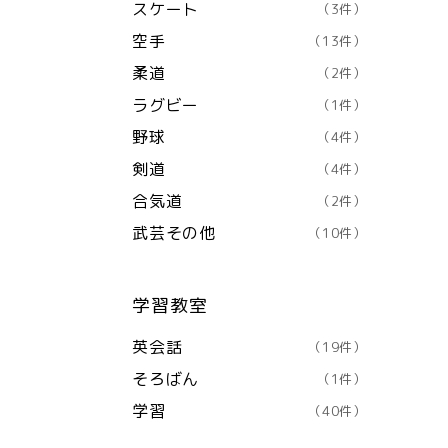
スケート
（3件）
空手
（13件）
柔道
（2件）
ラグビー
（1件）
野球
（4件）
剣道
（4件）
合気道
（2件）
武芸その他
（10件）
学習教室
英会話
（19件）
そろばん
（1件）
学習
（40件）