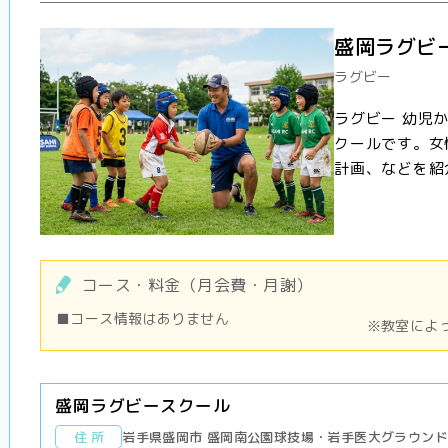
盛岡ラグビ
ラグビー
ラグビー 幼児
クールです。女
計画、などを紹
コース・料金（月会費・月謝）
■コース情報はありません
※教室によ
盛岡ラグビースクール
住 所
岩手県盛岡市 盛岡南公園球技場・岩手医大グラウン