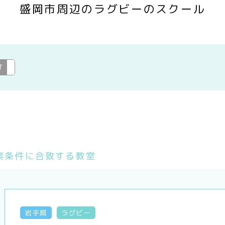
盛岡市周辺のラグビーのスクール
す
ラグビー
変更
索条件に合致する教室
岩手県
ラグビー