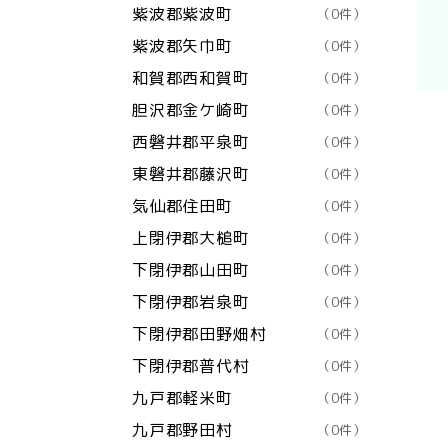
紫波郡紫波町
（0件）
紫波郡矢巾町
（0件）
和賀郡西和賀町
（0件）
胆沢郡金ケ崎町
（0件）
西磐井郡平泉町
（0件）
東磐井郡藤沢町
（0件）
気仙郡住田町
（0件）
上閉伊郡大槌町
（0件）
下閉伊郡山田町
（0件）
下閉伊郡岩泉町
（0件）
下閉伊郡田野畑村
（0件）
下閉伊郡普代村
（0件）
九戸郡軽米町
（0件）
九戸郡野田村
（0件）