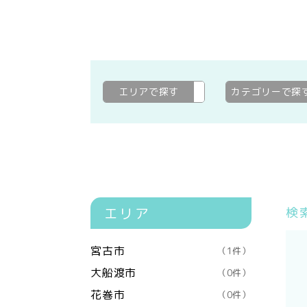
エリアで探す
盛岡市
変更
カテゴリーで探
エリア
検
宮古市
（1件）
大船渡市
（0件）
花巻市
（0件）