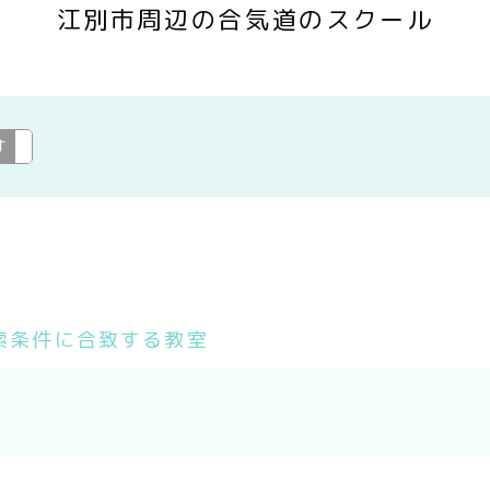
江別市周辺の合気道のスクール
す
合気道
変更
索条件に合致する教室