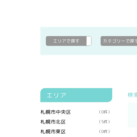
エリアで探す
江別市
変更
カテゴリーで探
エリア
検
札幌市中央区
（0件）
札幌市北区
（5件）
札幌市東区
（0件）