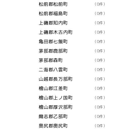
松前郡松前町
（0件）
松前郡福島町
（0件）
上磯郡知内町
（0件）
上磯郡木古内町
（0件）
亀田郡七飯町
（0件）
茅部郡鹿部町
（0件）
茅部郡森町
（0件）
二海郡八雲町
（0件）
山越郡長万部町
（0件）
檜山郡江差町
（0件）
檜山郡上ノ国町
（0件）
檜山郡厚沢部町
（0件）
爾志郡乙部町
（0件）
奥尻郡奥尻町
（0件）