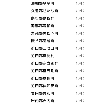
瀬棚郡今金町
（0件）
久遠郡せたな町
（0件）
島牧郡島牧村
（0件）
寿都郡寿都町
（0件）
寿都郡黒松内町
（0件）
磯谷郡蘭越町
（0件）
虻田郡ニセコ町
（0件）
虻田郡真狩村
（0件）
虻田郡留寿都村
（0件）
虻田郡喜茂別町
（0件）
虻田郡京極町
（0件）
虻田郡倶知安町
（0件）
岩内郡共和町
（0件）
岩内郡岩内町
（0件）