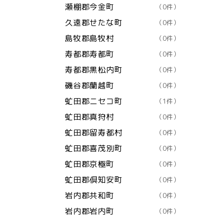
瀬棚郡今金町
（0件）
久遠郡せたな町
（0件）
島牧郡島牧村
（0件）
寿都郡寿都町
（0件）
寿都郡黒松内町
（0件）
磯谷郡蘭越町
（0件）
虻田郡ニセコ町
（1件）
虻田郡真狩村
（0件）
虻田郡留寿都村
（0件）
虻田郡喜茂別町
（0件）
虻田郡京極町
（0件）
虻田郡倶知安町
（0件）
岩内郡共和町
（0件）
岩内郡岩内町
（0件）