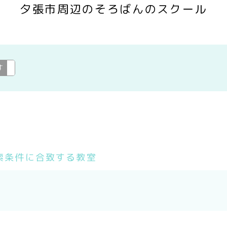
夕張市周辺のそろばんのスクール
す
そろばん
変更
索条件に合致する教室