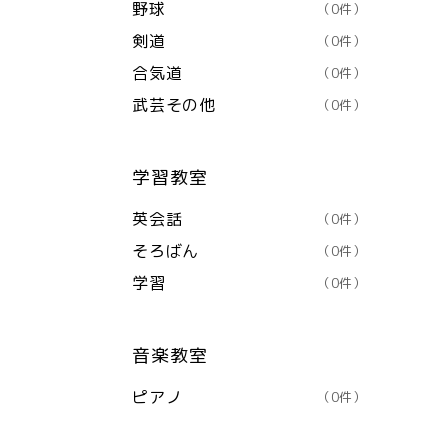
野球
（0件）
剣道
（0件）
合気道
（0件）
武芸その他
（0件）
学習教室
英会話
（0件）
そろばん
（0件）
学習
（0件）
音楽教室
ピアノ
（0件）