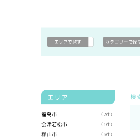
エリアで探す
双葉郡大熊町
変更
カテゴリーで探
エリア
検
福島市
（2件）
会津若松市
（1件）
郡山市
（3件）