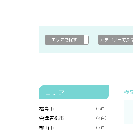
エリアで探す
石川郡玉川村
変更
カテゴリーで探
エリア
検
福島市
（6件）
会津若松市
（4件）
郡山市
（7件）