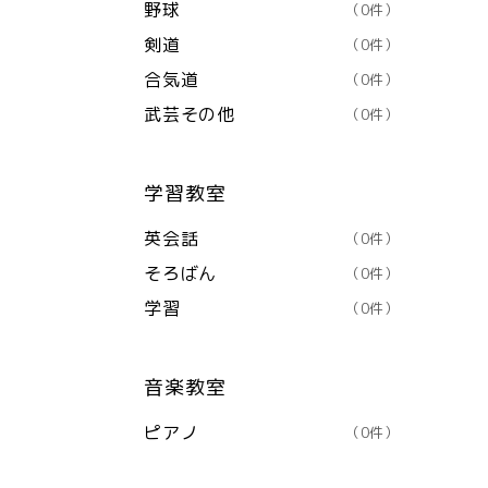
野球
（0件）
剣道
（0件）
合気道
（0件）
武芸その他
（0件）
学習教室
英会話
（0件）
そろばん
（0件）
学習
（0件）
音楽教室
ピアノ
（0件）