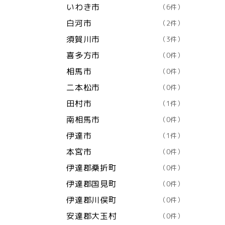
いわき市
（6件）
白河市
（2件）
須賀川市
（3件）
喜多方市
（0件）
相馬市
（0件）
二本松市
（0件）
田村市
（1件）
南相馬市
（0件）
伊達市
（1件）
本宮市
（0件）
伊達郡桑折町
（0件）
伊達郡国見町
（0件）
伊達郡川俣町
（0件）
安達郡大玉村
（0件）