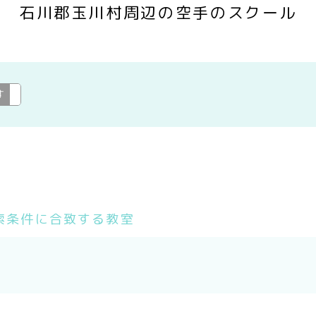
石川郡玉川村周辺の空手のスクール
す
空手
変更
索条件に合致する教室