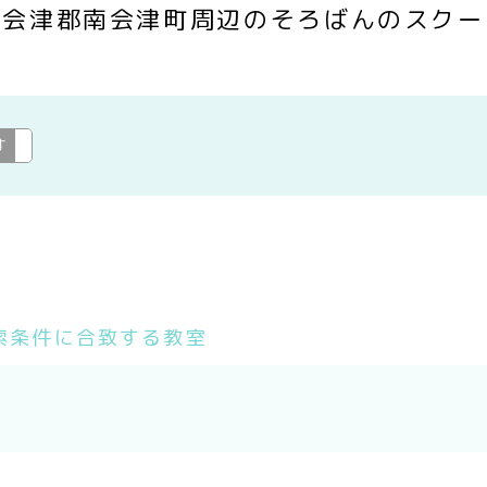
南会津郡南会津町周辺のそろばんのスクー
す
そろばん
変更
索条件に合致する教室