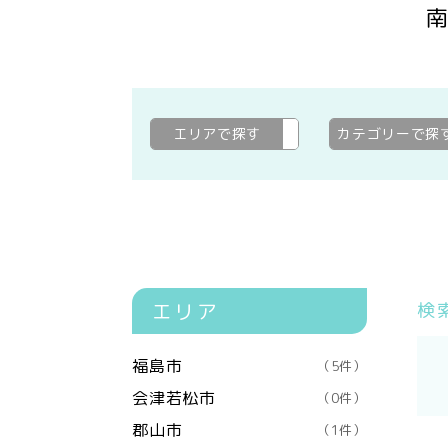
エリアで探す
南会津郡南会津町
変更
カテゴリーで探
エリア
検
福島市
（5件）
会津若松市
（0件）
郡山市
（1件）