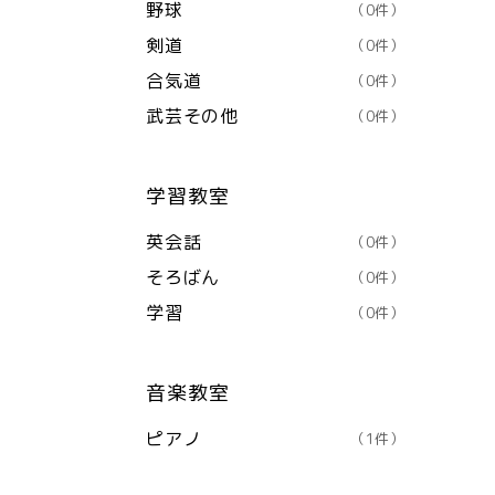
野球
（0件）
剣道
（0件）
合気道
（0件）
武芸その他
（0件）
学習教室
英会話
（0件）
そろばん
（0件）
学習
（0件）
音楽教室
ピアノ
（1件）