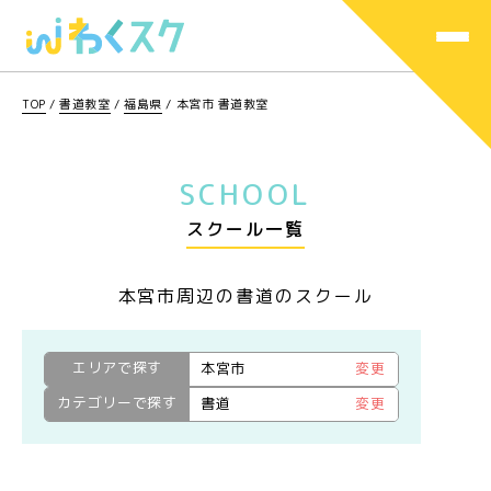
TOP
/
書道教室
/
福島県
/
本宮市 書道教室
SCHOOL
スクール一覧
本宮市周辺の書道のスクール
エリアで探す
本宮市
変更
カテゴリーで探す
書道
変更