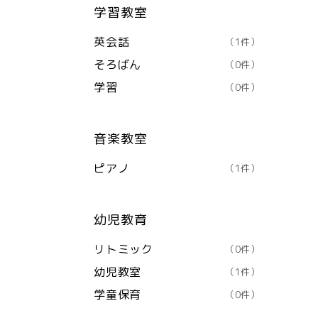
学習教室
英会話
（1件）
そろばん
（0件）
学習
（0件）
音楽教室
ピアノ
（1件）
幼児教育
リトミック
（0件）
幼児教室
（1件）
学童保育
（0件）