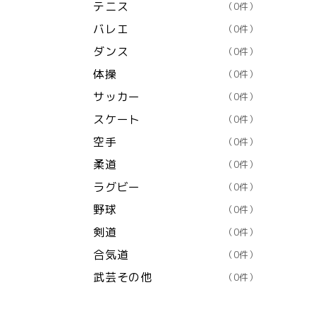
テニス
（0件）
バレエ
（0件）
ダンス
（0件）
体操
（0件）
サッカー
（0件）
スケート
（0件）
空手
（0件）
柔道
（0件）
ラグビー
（0件）
野球
（0件）
剣道
（0件）
合気道
（0件）
武芸その他
（0件）