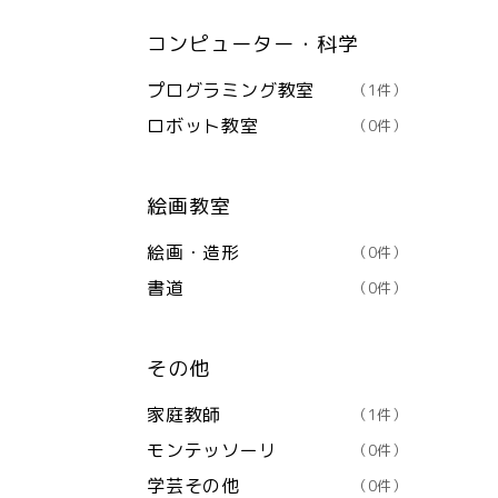
コンピューター・科学
プログラミング教室
（1件）
ロボット教室
（0件）
絵画教室
絵画・造形
（0件）
書道
（0件）
その他
家庭教師
（1件）
モンテッソーリ
（0件）
学芸その他
（0件）