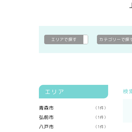
エリアで探す
上北郡野辺地町
変更
カテゴリーで探
エリア
検
青森市
（1件）
弘前市
（1件）
八戸市
（1件）