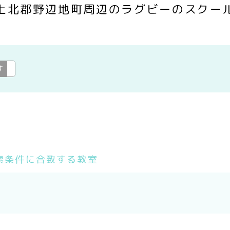
上北郡野辺地町周辺のラグビーのスクー
す
ラグビー
変更
索条件に合致する教室