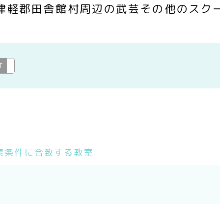
津軽郡田舎館村周辺の武芸その他のスク
す
武芸その他
変更
索条件に合致する教室