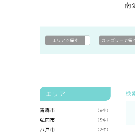
南
エリアで探す
南津軽郡田舎館村
変更
カテゴリーで探
エリア
検
青森市
（8件）
弘前市
（5件）
八戸市
（2件）