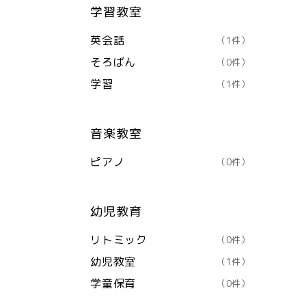
学習教室
英会話
（1件）
そろばん
（0件）
学習
（1件）
音楽教室
ピアノ
（0件）
幼児教育
リトミック
（0件）
幼児教室
（1件）
学童保育
（0件）