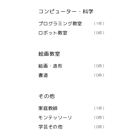
コンピューター・科学
プログラミング教室
（1件）
ロボット教室
（0件）
絵画教室
絵画・造形
（0件）
書道
（0件）
その他
家庭教師
（1件）
モンテッソーリ
（0件）
学芸その他
（0件）