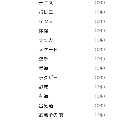
テニス
（0件）
バレエ
（0件）
ダンス
（0件）
体操
（0件）
サッカー
（0件）
スケート
（0件）
空手
（0件）
柔道
（0件）
ラグビー
（0件）
野球
（0件）
剣道
（0件）
合気道
（0件）
武芸その他
（0件）