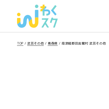
TOP
/
武芸その他
/
青森県
/
南津軽郡田舎館村 武芸その他